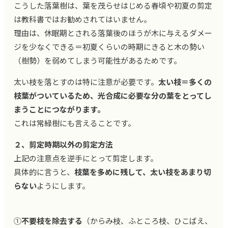
こうした落葉樹は、葉を茂らせはじめる春頃や初夏の剪定
は教科書ではお勧めされてはいません。
理由は、休眠期とされる落葉後のほうが木に与えるダメー
ジを少なくできる＝初夏くらいの時期にきると木の勢い
（樹勢）を弱めてしまう可能性があるためです。
太い枝を落とすのは特に注意が必要です。
太い枝＝多くの
枝葉がついているため、光合成に必要な分の葉をとってし
まうことにつながります。
これは常緑樹にも言えることです。
２、剪定時期以外の剪定方法
上記の注意点を逆手にとって剪定します。
具体的に言うと、
枝葉を多めに残して、太い枝をあまり切
らない
ようにします。
①
不要枝を除去する
（からみ枝、ふところ枝、ひこばえ、