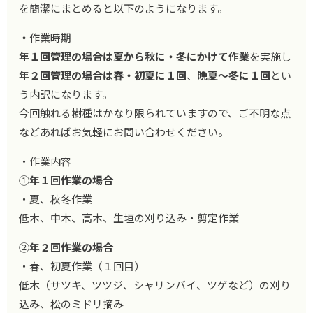
を簡潔にまとめると以下のようになります。
・
作業時期
年１回管理の場合は夏から秋に・冬にかけて作業
を実施し
年２回管理の場合は春・初夏に１回
、
晩夏～冬に１回
とい
う内訳になります。
今回触れる樹種はかなり限られていますので、ご不明な点
などあればお気軽にお問い合わせください。
・作業内容
①
年１回作業の場合
・夏、秋冬作業
低木、中木、高木、生垣の刈り込み・剪定作業
②
年２回作業の場合
・春、初夏作業（１回目）
低木（サツキ、ツツジ、シャリンバイ、ツゲなど）の刈り
込み、松のミドリ摘み