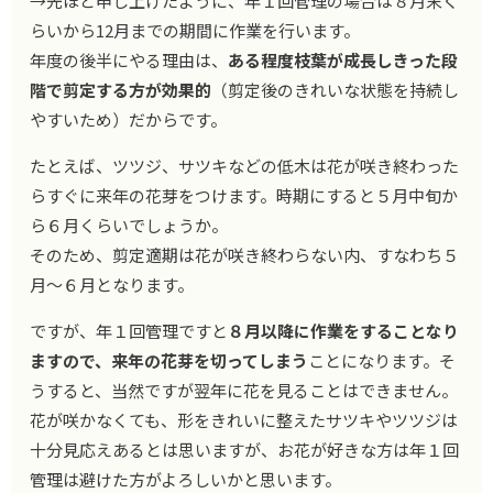
→先ほど申し上げたように、年１回管理の場合は８月末く
らいから12月までの期間に作業を行います。
年度の後半にやる理由は、
ある程度枝葉が成長しきった段
階で剪定する方が効果的
（剪定後のきれいな状態を持続し
やすいため）だからです。
たとえば、ツツジ、サツキなどの低木は花が咲き終わった
らすぐに来年の花芽をつけます。時期にすると５月中旬か
ら６月くらいでしょうか。
そのため、剪定適期は花が咲き終わらない内、すなわち５
月～６月となります。
ですが、年１回管理ですと
８月以降に作業をすることなり
ますので、来年の花芽を切ってしまう
ことになります。そ
うすると、当然ですが翌年に花を見ることはできません。
花が咲かなくても、形をきれいに整えたサツキやツツジは
十分見応えあるとは思いますが、お花が好きな方は年１回
管理は避けた方がよろしいかと思います。