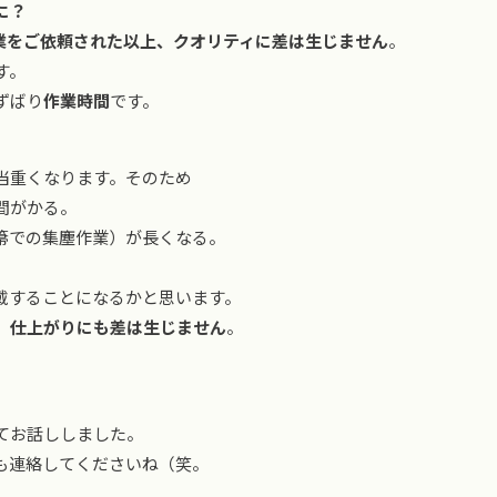
に？
業をご依頼された以上、クオリティに差は生じません
。
す。
ずばり
作業時間
です。
当重くなります。そのため
間がかる。
箒での集塵作業）が長くなる。
戴することになるかと思います。
、仕上がりにも差は生じません
。
てお話ししました。
も連絡してくださいね（笑。