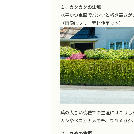
１、カクカクの生垣
水平かつ垂直でバシッと格調高さが
（画像はフリー素材使用です）
葉の大きい樹種での生垣にはこうし
カシやベニカナメモチ、ウバメガシ
２、丸めの生垣