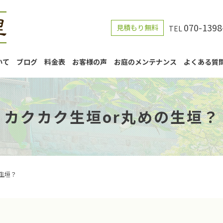
070-1398
見積もり無料
TEL
いて
ブログ
料金表
お客様の声
お庭のメンテナンス
よくある質
カクカク生垣or丸めの生垣？
生垣？